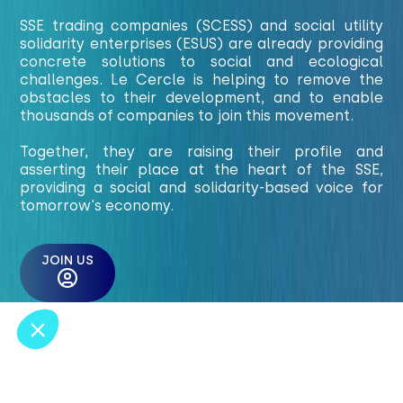
SSE trading companies (SCESS) and social utility
solidarity enterprises (ESUS) are already providing
Salut c'est nous...
concrete solutions to social and ecological
les Cookies !
challenges. Le Cercle is helping to remove the
obstacles to their development, and to enable
On a attendu d'être sûrs que le contenu de
thousands of companies to join this movement.
ce site vous intéresse avant de vous
déranger, mais on aimerait bien vous accompagner pendant votre
visite...
Together, they are raising their profile and
C'est OK pour vous ?
asserting their place at the heart of the SSE,
providing a social and solidarity-based voice for
Pour modifier vos préférences par la suite, cliquez sur le lien
tomorrow's economy.
'Préférences de cookies' situé dans le pied de page.
Voici pourquoi nous utilisons des cookies.
JOIN US
Partage de données avec Google
Consentements certifiés par
Non merci
Je choisis
OK pour moi
Axeptio consent
Plateforme de Gestion du Consentement : Personnalisez vos O
Notre plateforme vous permet d'adapter et de gérer vos paramètr