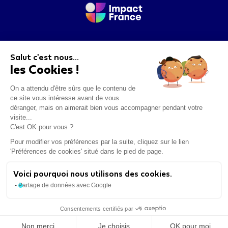
To contact us, please fill out the
following
questionnaire
.
Salut c'est nous...
les Cookies !
On a attendu d'être sûrs que le contenu de
ce site vous intéresse avant de vous
déranger, mais on aimerait bien vous accompagner pendant votre
Log In
visite...
C'est OK pour vous ?
Pour modifier vos préférences par la suite, cliquez sur le lien
Terms & Conditions
'Préférences de cookies' situé dans le pied de page.
Cookies
Voici pourquoi nous utilisons des cookies.
Mouvement Impact France: the network of
Partage de données avec Google
leaders committed to growing the positive impact
economy
Consentements certifiés par
Non merci
Je choisis
OK pour moi